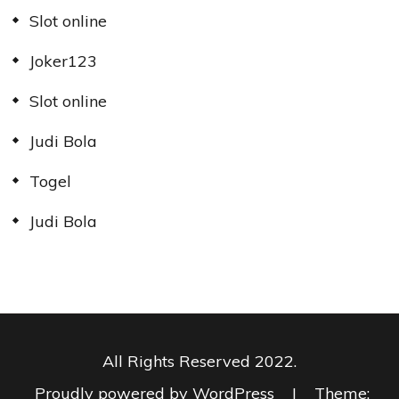
Slot online
Joker123
Slot online
Judi Bola
Togel
Judi Bola
All Rights Reserved 2022.
Proudly powered by WordPress
|
Theme: