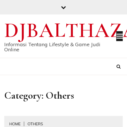
Skip
to
content
DJBALTHAZ
Informasi Tentang Lifestyle & Game Judi
Online
Category:
Others
HOME
OTHERS