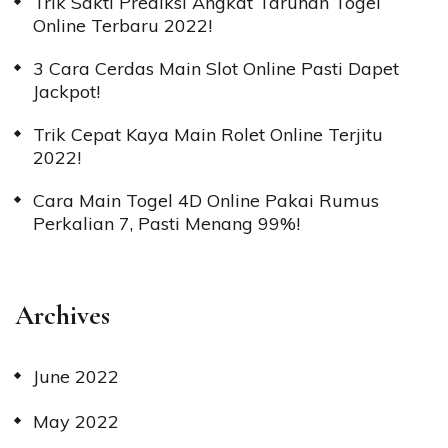
Trik Sakti Prediksi Angkat Taruhan Togel
Online Terbaru 2022!
3 Cara Cerdas Main Slot Online Pasti Dapet
Jackpot!
Trik Cepat Kaya Main Rolet Online Terjitu
2022!
Cara Main Togel 4D Online Pakai Rumus
Perkalian 7, Pasti Menang 99%!
Archives
June 2022
May 2022