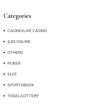
Categories
CASINO/LIVE CASINO
JUDI ONLINE
OTHERS
POKER
SLOT
SPORTSBOOK
TOGEL/LOTTERY