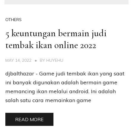
OTHERS
5 keuntungan bermain judi
tembak ikan online 2022
MAY 14, 2022
BY
HUYEHU
djbalthazar - Game judi tembak ikan yang saat
ini banyak digunakan adalah bermain game
memancing ikan melalui android. Ini adalah
salah satu cara memainkan game
READ MORE